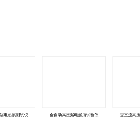
漏电起痕测试仪
全自动高压漏电起痕试验仪
交直流高