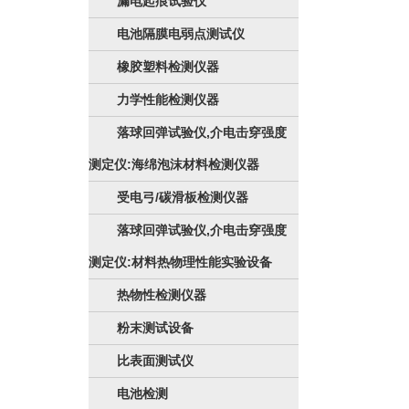
漏电起痕试验仪
电池隔膜电弱点测试仪
橡胶塑料检测仪器
力学性能检测仪器
落球回弹试验仪,介电击穿强度
测定仪:海绵泡沫材料检测仪器
受电弓/碳滑板检测仪器
落球回弹试验仪,介电击穿强度
测定仪:材料热物理性能实验设备
热物性检测仪器
粉末测试设备
比表面测试仪
电池检测