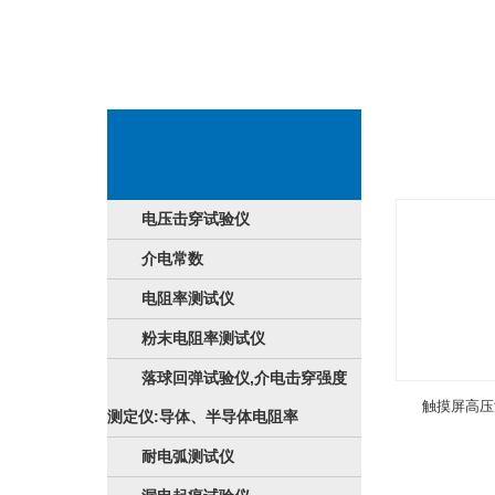
產品显示
电压击穿试验仪
介电常数
电阻率测试仪
粉末电阻率测试仪
落球回弹试验仪,介电击穿强度
触摸屏高压
测定仪:导体、半导体电阻率
耐电弧测试仪