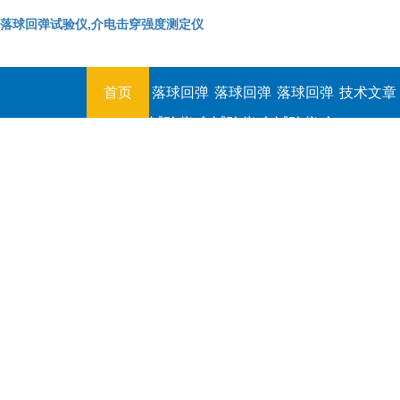
落球回弹试验仪,介电击穿强度测定仪
首页
落球回弹
落球回弹
落球回弹
技术文章
试验仪,介
试验仪,介
试验仪,介
电击穿强
电击穿强
电击穿强
度测定仪
度测定仪
度测定仪