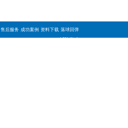
售后服务
成功案例
资料下载
落球回弹
试验仪,介
电击穿强
度测定仪