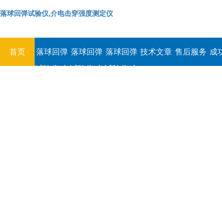
落球回弹试验仪,介电击穿强度测定仪
首页
落球回弹
落球回弹
落球回弹
技术文章
售后服务
成
试验仪,介
试验仪,介
试验仪,介
电击穿强
电击穿强
电击穿强
度测定仪
度测定仪
度测定仪